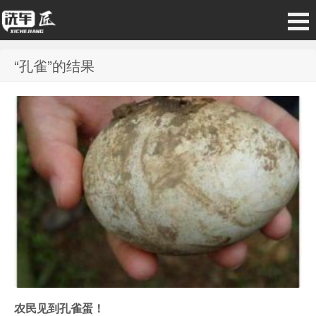
“孔雀”的结果
农民见到孔雀蛋！