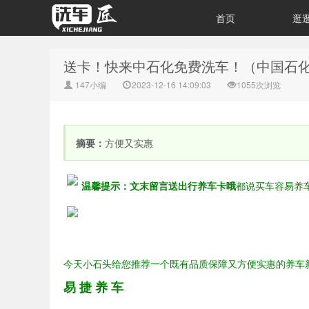
首页
逛
送卡！快来中石化免费洗车！（中国石
147小编
2023-12-16 14:09:03
1055次浏览
摘要：
方便又实惠
温馨提示：
文末留言送出行养车卡哦
都说买车容易养
今天
小石头给您推荐
一个既有品质保障
又方便实惠的养车
易 捷 养 车