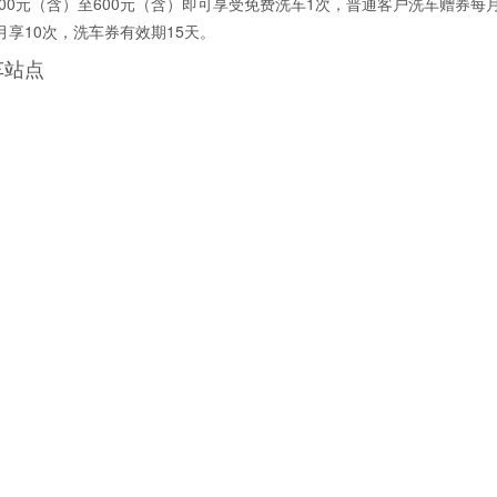
00元（含）至600元（含）即可享受免费洗车1次，普通客户洗车赠券每
享10次，洗车券有效期15天。
车站点