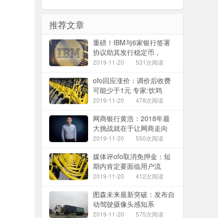
推荐文章
重磅！IBM与6家银行签署
协议助其发行稳定币，
2019-11-20
531次阅读
ofo回应涨价：调价后收费
可能少于1元 专家:饮鸩
2019-11-20
478次阅读
网商银行黄浩：2018年最
大挑战就在于让网商走向
2019-11-20
550次阅读
媒体评ofo取消免押金：短
期内肯定要面临用户流
2019-11-20
412次阅读
图森未来最新突破：发布自
动驾驶摄像头感知系
2019-11-20
575次阅读