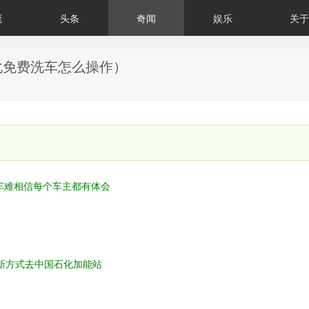
逛
头条
奇闻
娱乐
关于
化免费洗车怎么操作）
车难
相信每个车主都有体会
新方式
去中国石化加能站