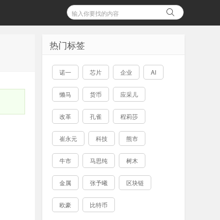
热门标签
诺一
芯片
企业
AI
懒马
货币
应采儿
改革
孔雀
程莉莎
崔永元
科技
熊市
牛市
马思纯
树木
金属
张予曦
区块链
欧豪
比特币