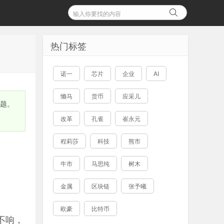
热门标签
诺一
芯片
企业
AI
懒马
货币
应采儿
问题。
改革
孔雀
崔永元
程莉莎
科技
熊市
牛市
马思纯
树木
金属
区块链
张予曦
欧豪
比特币
不响，