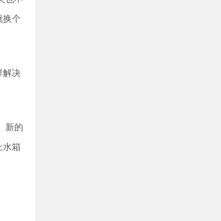
就换个
。
样解决
。新的
上水箱