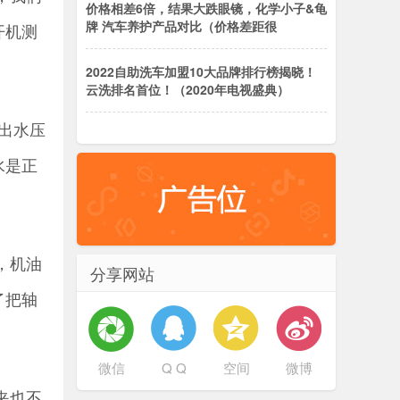
价格相差6倍，结果大跌眼镜，化学小子&龟
牌 汽车养护产品对比（价格差距很
开机测
2022自助洗车加盟10大品牌排行榜揭晓！
云洗排名首位！（2020年电视盛典）
出水压
水是正
，机油
分享网站
了把轴
微信
Q Q
空间
微博
夹也不