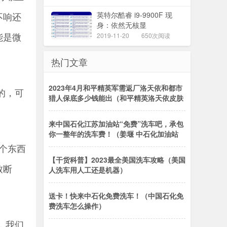
不响还
英特尔酷睿 i9-9900F 现
身：依然无核显
能是微
2019-11-20
650次阅读
热门文章
2023年4月和平精英军需返厂洛天依和都市
的，可
猎人保底多少钱能出（和平精英洛天依皮肤
来中国石化江苏加油站“免费”洗车吧，承包
你一整年的洗车费！（姜堰 中石化加油站
个东西
【干货科普】2023最全美国洗车攻略（美国
致断
人洗车用人工还是机器）
送卡！快来中石化免费洗车！（中国石化免
费洗车怎么操作）
，我们