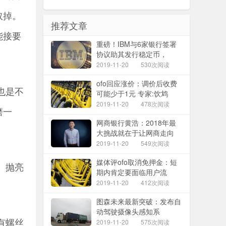
取掉。
推荐文章
能接要
重磅！IBM与6家银行签署
协议助其发行稳定币，
2019-11-20
530次阅读
ofo回应涨价：调价后收费
也是不
可能少于1元 专家:饮鸩
2019-11-20
478次阅读
磨一
网商银行黄浩：2018年最
大挑战就在于让网商走向
2019-11-20
549次阅读
媒体评ofo取消免押金：短
。抛亮
期内肯定要面临用户流
2019-11-20
412次阅读
图森未来最新突破：发布自
动驾驶摄像头感知系
有螺丝
2019-11-20
575次阅读