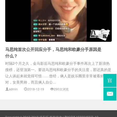
马思纯首次公开回应分手，马思纯和欧豪分手原因是
什么？
时隔2个月之久，金马影后马思纯和欧豪分手事件再次上了新浪热
搜榜，还登顶第一。要说马思纯和欧豪分手的关注度，那还真的是
让人谈起来就觉得可惜……曾经，俩人是娱乐圈里非常被看好的一
对，女美男帅，而且俩人自公...
admin
2018-12-19
290次浏览
Copyright © 2012-2018 洗车匠 版权所有 |
鄂ICP备15022459号-19