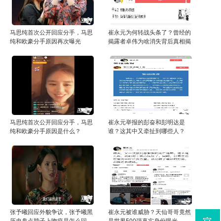
马思纯首次公开回应分手，马思
崔永元为何转战头条了？曾经的
纯和欧豪分手原因再次曝光
揭露者卓伟为啥消失背后真相揭
秘
马思纯首次公开回应分手，马思
崔永元举报的彭奋和彭明达是
纯和欧豪分手原因是什么？
谁？这其中又牵扯到哪些人？
张予曦回应外貌争议，张予曦黑
崔永元被谁威胁？天仙哥哥竟然
历史盘点脖子上吻痕是怎么回
是世界500强真实身份曝光