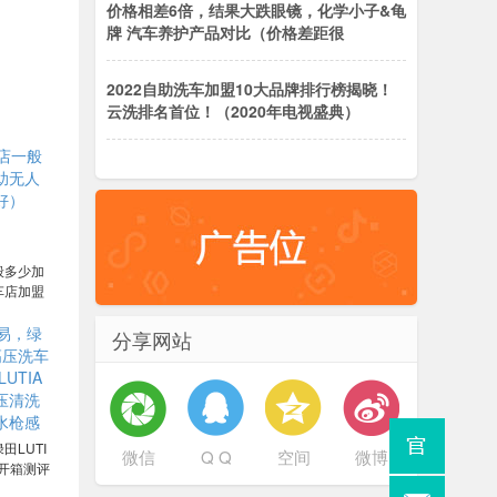
价格相差6倍，结果大跌眼镜，化学小子&龟
牌 汽车养护产品对比（价格差距很
2022自助洗车加盟10大品牌排行榜揭晓！
云洗排名首位！（2020年电视盛典）
般多少加
车店加盟
分享网站
田LUTI
微信
Q Q
空间
微博
开箱测评
用洗车机高