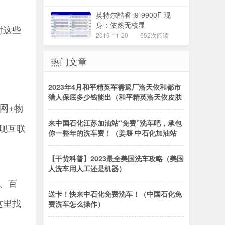
英特尔酷睿 i9-9900F 现
身：依然无核显
对这些
2019-11-20
652次阅读
热门文章
2023年4月和平精英军需返厂洛天依和都市
猎人保底多少钱能出（和平精英洛天依皮肤
网+物
来中国石化江苏加油站“免费”洗车吧，承包
现互联
你一整年的洗车费！（姜堰 中石化加油站
【干货科普】2023最全美国洗车攻略（美国
人洗车用人工还是机器）
、百
送卡！快来中石化免费洗车！（中国石化免
这里找
费洗车怎么操作）