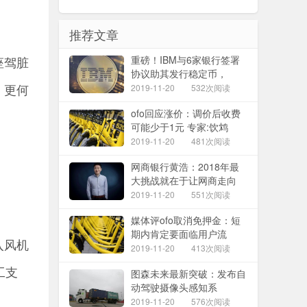
推荐文章
座驾脏
重磅！IBM与6家银行签署
协议助其发行稳定币，
，更何
2019-11-20
532次阅读
ofo回应涨价：调价后收费
可能少于1元 专家:饮鸩
2019-11-20
481次阅读
网商银行黄浩：2018年最
大挑战就在于让网商走向
2019-11-20
551次阅读
媒体评ofo取消免押金：短
期内肯定要面临用户流
入风机
2019-11-20
413次阅读
工支
图森未来最新突破：发布自
动驾驶摄像头感知系
2019-11-20
576次阅读