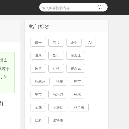
热门标签
诺一
芯片
企业
AI
懒马
货币
应采儿
出去
莫过于
改革
孔雀
崔永元
，但
程莉莎
科技
熊市
牛市
马思纯
树木
是门
金属
区块链
张予曦
欧豪
比特币