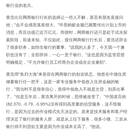
银行业的老兵。
黄浩出任网商银行行长的选择让一些人不解，甚至有朋友直接问
他："会不会感觉落差很大。"毕竟蚂蚁金服已频繁传出计划上市的
消息，而且估值已近万亿元。而彼时，网商银行还只是处于试水探
索阶段，前途未知。不仅如此，接任网商银行行长后，黄浩还辞去
了很多职务，如恒生银行的董事。"说我的人多了，今天我一个兼
职也没有了，全部辞掉，一心一意干银行。"这也是因为监管层曾
明确规定，"不允许银行员工经商办企业或在企业兼职"。
黄浩用"鱼归大海"来形容在网商银行的创业状态。他曾在中德住房
储蓄银行任一把手，这是一家专业服务中低收入住房金融的银
行，"我当时不是很有信心，觉得中低收入不就是次贷，别弄出事
了。"但是五年后，黄浩离开的时候，思维被改变了。"中国老百姓
(82.370, -0.79, -0.95%)没有得到高质量的信贷服务，这不怪银
行，是因为过去的作业模式先天决定的。原来是技术服务和客户经
理决定了银行的服务人群，就是从上往下服务，很多小微、三农从
银行得不到贷款主要是因为作业成本太高了。"他说。