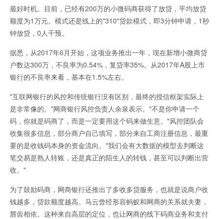
最好时机。目前，已经有200万的小微码商获得了放贷，平均放贷
额度为1万元。模式还是线上的"310"贷款模式，即3分钟申请，1秒
钟放贷，0人干预。
据悉，从2017年6月开始，这项业务推出一年，现在新增小微商贷
户数达300万，不良率为0.54%，复贷率35%。从2017年A股上市
银行的不良率来看，基本在1.5%左右。
"互联网银行的风控和传统银行没有区别，最终的授信框架实际上
是非常像的。"网商银行风控负责人余泉表示。"不是你申请一个
码，你就是码商了，而是一定要用这个码来做生意。"风控团队会
收集很多信息，部分商户自己填写，部分来自工商注册信息，最重
要的是收钱码本身的资金流向。"我们会有大数据的模型去判断这
笔交易是熟人转账，还是真正的陌生人的转钱，甚至可以判断出营
收。"
为了鼓励码商，网商银行还推出了多收多贷服务，也就是说商户收
钱越多，贷款额度越高。马云曾经形容蚂蚁和网商的关系就夫妻，
唇齿相依。这种来自高层的定位，也让网商的线下码商业务和支付