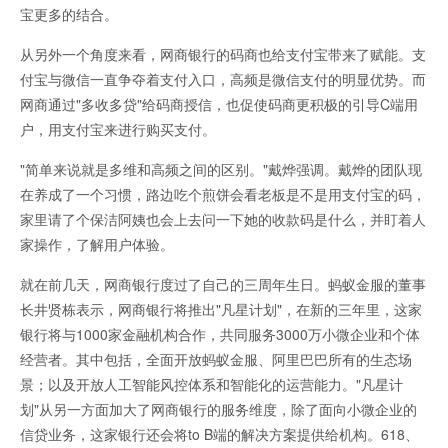
宝更多的结合。
从另外一个角度来看，网商银行的码商也给支付宝带来了赋能。支
付宝与微信一直争夺着支付入口，高频是微信支付的明显优势。而
网商通过"多收多贷"给码商授信，也促使码商更积极的引导C端用
户，用支付宝来进行购买支付。
"简单来说就是多维和高频之间的区别。"戴烨强调。戴烨的团队现
在养成了一个习惯，路边吃个煎饼会看老板是不是用支付宝的码，
家里请了个保洁阿姨也会上去问一下她的收款码是什么，并盯着人
家操作，了解用户体验。
就在前几天，网商银行度过了自己的三周年生日。蚂蚁金服的董事
长井贤栋表示，网商银行将推出"凡星计划"，在新的三年里，这家
银行将与1000家金融机构合作，共同服务3000万小微企业和个体
经营者。其中包括，全面开放蚂蚁金服、阿里巴巴所有的生态场
景；以及开放人工智能风控体系和智能化的运营能力。"凡星计
划"从另一方面加大了网商银行的服务维度，除了面向小微企业的
信贷业务，这家银行还会将to B端的解决方案提供给机构。618、