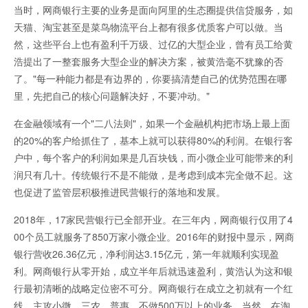
当时，网商银行主要的业务是面向阿里的生态圈提供信贷服务，如
天猫、淘宝甚至是菜鸟物流平台上都有很多优质客户可以做。当
然，这些平台上也有盈利千万级、过亿的大型企业，曾有员工给黄
浩提出了一整套服务大型企业的解决方案，被黄浩毫不犹豫的否
了。"每一种能力都是有边界的，你要搞清楚自己的优势范围在哪
里，先把自己的核心问题解决好，不要冲动。"
在金融领域有一个"二八法则"，如果一个金融机构把市场上最上面
的20%的客户给抓住了，基本上就可以获得80%的利润。在银行客
户中，每个客户的利润如果是几百块钱，而小微企业可能带来的利
润只有几十。传统银行不是不能做，是考虑到成本完全做不起。这
也促进了监管层积极推进民营银行的落地和发展。
2018年，17家民营银行已全部开业。在三年内，网商银行仅用了4
00个员工就服务了850万家小微企业。2016年的财报中显示，网商
银行营收26.36亿元，净利润达3.15亿元，第一年就顺利实现盈
利。网商银行从零开始，成立半年后就迅速盈利，黄浩认为这和银
行最初清晰的战略定位密不可分。网商银行在成立之初就有一个红
线，主攻小微、三农、普惠，不做500万以上的业务。当然，在淘