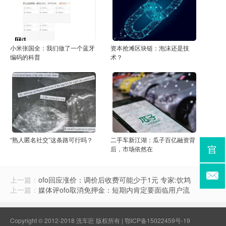
小米张国全：我们做了一个蓝牙
资本抢滩区块链：泡沫还是技
编码的科普
术？
“熟人匿名社交”这条路可行吗？
二手车新江湖：瓜子百亿融资背
后，市场依然在
上一篇：
ofo回应涨价：调价后收费可能少于1元 专家:饮鸩
上一篇：
媒体评ofo取消免押金：短期内肯定要面临用户流
Copyright © 2012-2018 洗车匠 版权所有 |
鄂ICP备15022459号-19