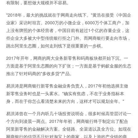
有限制，要想做大规模并不容易。
"2018年，最大的挑战就在于网商走向线下。"黄浩在接受《中国企
业家》采访时坦言。2000万的小微企业，6000万个体工商户，加
上没有牌照的个体经营者，中国目前有超过1个亿的存量企业，这
些企业大多被大中型传统银行拒之门外。而网商银行要走向市场，
跳出阿里生态圈，如何走到线下是很重要的一步棋。
2017年开年，网商的两大业务新零售和码商板块都开始下沉。一
方面是基于阿里生态圈的向下扩张；一方面是基于蚂蚁金服的生态
推出了针对码商的"多收多贷"产品。
易洪涛是网商银行新零售金融业务负责人，2017年初他选择主做
新零售业务时也是一头雾水。"确实有焦虑，不在于业务指标本
身，而在于你怎么看清楚未来的方向，这样才可以规划全年。"
易洪涛曾在一个月内听几十场投资说明会，很多时候高管层讨论一
个方向到凌晨一两点。2017年年初，网商银行终于制定出了配合
阿里新零售的金融解决方案。全链路、全渠道以及全方位。如现在
网商银行的信贷不只针对淘宝上的商家，以及上游的产业链的商