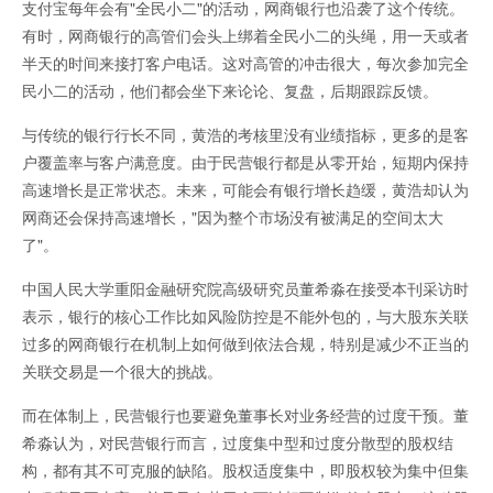
支付宝每年会有"全民小二"的活动，网商银行也沿袭了这个传统。
有时，网商银行的高管们会头上绑着全民小二的头绳，用一天或者
半天的时间来接打客户电话。这对高管的冲击很大，每次参加完全
民小二的活动，他们都会坐下来论论、复盘，后期跟踪反馈。
与传统的银行行长不同，黄浩的考核里没有业绩指标，更多的是客
户覆盖率与客户满意度。由于民营银行都是从零开始，短期内保持
高速增长是正常状态。未来，可能会有银行增长趋缓，黄浩却认为
网商还会保持高速增长，"因为整个市场没有被满足的空间太大
了"。
中国人民大学重阳金融研究院高级研究员董希淼在接受本刊采访时
表示，银行的核心工作比如风险防控是不能外包的，与大股东关联
过多的网商银行在机制上如何做到依法合规，特别是减少不正当的
关联交易是一个很大的挑战。
而在体制上，民营银行也要避免董事长对业务经营的过度干预。董
希淼认为，对民营银行而言，过度集中型和过度分散型的股权结
构，都有其不可克服的缺陷。股权适度集中，即股权较为集中但集