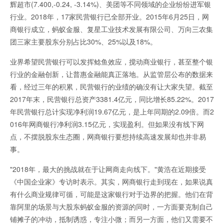
辉超市(7.400,-0.24, -3.14%)、美团等不同领域的企业纷纷进军银
行业。2018年，17家民营银行已全部开业。2015年6月25日，网
商银行成立，蚂蚁金服、复星工业技术发展有限公司、万向三农集
团三家主要股东分别占比30%、25%以及18%。
业界希望民营银行可以发挥鲶鱼效应，搅动商业银行，甚至整个银
行业的金融创新，让普惠金融能真正落地。从监管层公布的数据来
看，经过三年的积累，民营银行的业绩的确没有让大家失望。截至
2017年末，民营银行总资产3381.4亿元，同比增长85.22%。2017
年民营银行总计实现净利润19.67亿元，是上年同期的2.09倍。而2
016年网商银行净利润3.15亿元，实现盈利。但如果没有线下网
点，不摆脱股东生态圈，网商银行要想持续高速发展却也并非易
事。
"2018年，最大的挑战就在于让网商走向线下。"黄浩在近期接受
《中国企业家》专访时表示。其实，网商银行走到现在，如果说真
有什么商业规律可循，可能是这家银行对于边界的把握。他们在背
靠阿里的场景与大股东蚂蚁金服的资源的同时，一方面要克制自己
铺摊子的冲动，抵制诱惑，专注小微；而另一方面，他们又需要不