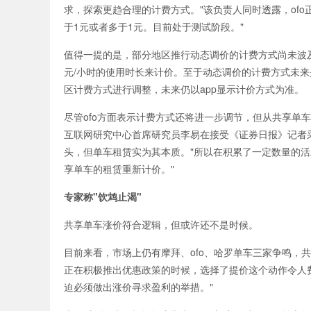
求，探索更趋合理的计费方式。"该负责人同时透露，of
于1元或者多于1元。目前处于测试阶段。"
值得一提的是，部分地区推行动态调价的计费方式尚未波及
元/小时的使用时长来计价。至于动态调价的计费方式未来
区计费方式进行调整，未来仍以app显示计价方式为准。
尽管ofo方面表示计费方式还将进一步调节，但从共享单
互联网研究中心首席研究员李易在接受《证券日报》记者
头，但单车租赁实为其本质。"所以在积累了一定数量的
享单车的租赁重新计价。"
专家称"饮鸩止渴"
共享单车涨价符合逻辑，但或许还不是时候。
目前来看，市场上仍有摩拜、ofo、哈罗单车三家争鸣，
正在积极推出优惠政策的时候，选择了提价这个动作令人
迫必须做出涨价寻求盈利的举措。"