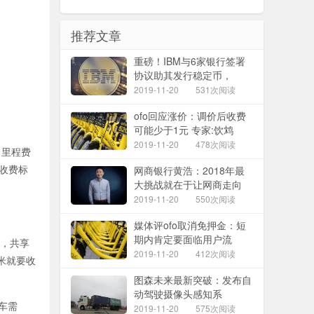
推荐文章
重磅！IBM与6家银行签署
协议助其发行稳定币，
2019-11-20
531次阅读
ofo回应涨价：调价后收费
可能少于1元 专家:饮鸩
2019-11-20
478次阅读
，里程费
程收费标
网商银行黄浩：2018年最
大挑战就在于让网商走向
2019-11-20
550次阅读
媒体评ofo取消免押金：短
期内肯定要面临用户流
出，共享
2019-11-20
412次阅读
米就要收
图森未来最新突破：发布自
动驾驶摄像头感知系
车需
2019-11-20
575次阅读