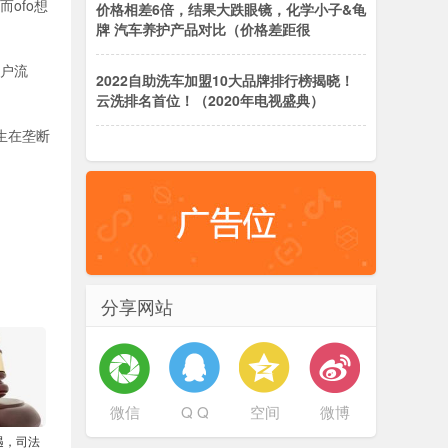
ofo想
价格相差6倍，结果大跌眼镜，化学小子&龟
牌 汽车养护产品对比（价格差距很
用户流
2022自助洗车加盟10大品牌排行榜揭晓！
云洗排名首位！（2020年电视盛典）
生在垄断
分享网站
微信
Q Q
空间
微博
遇，司法