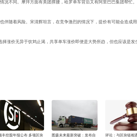
的情况不同。摩拜方面有美团撑腰，哈罗单车背后又有阿里巴巴集团帮忙。而
择也伴随着风险。宋清辉坦言，在竞争激烈的情况下，提价有可能会造成
选择涨价无异于饮鸩止渴，共享单车涨价即便是大势所趋，但也应该是发
顺丰控股年报公布 多项区块
图森未来最新突破：发布自
评论：与区块链相