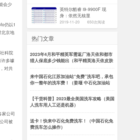
能会少
英特尔酷睿 i9-9900F 现
身：依然无核显
2019-11-20
650次阅读
o仍以1
对北京地
热门文章
海社科院
2023年4月和平精英军需返厂洛天依和都市
有许多噱
猎人保底多少钱能出（和平精英洛天依皮肤
，对共
来中国石化江苏加油站“免费”洗车吧，承包
你一整年的洗车费！（姜堰 中石化加油站
【干货科普】2023最全美国洗车攻略（美国
人洗车用人工还是机器）
各家公司
送卡！快来中石化免费洗车！（中国石化免
公司被
费洗车怎么操作）