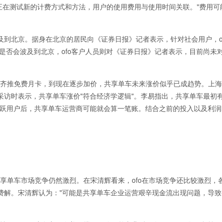
o正在测试新的计费方式和方法，用户的使用费用与使用时间关联。"费用可
到北京。据身在北京的居民向《证券日报》记者表示，针对社会用户，of
是否会波及到北京，ofo客户人员则对《证券日报》记者表示，目前尚未
车齐推免费月卡，到现在逐步加价，共享单车未来涨价似乎已成趋势。上
采访时表示，共享单车涨价"符合经济学逻辑"。李易指出，共享单车最初
活跃用户后，共享单车运营商可能就会算一笔账。结合之前的投入以及利润
共享单车市场竞争仍然激烈。在宋清辉看来，ofo在市场竞争还比较激烈，
费解。宋清辉认为："可能是共享单车企业运营艰辛现金流出现问题，导致