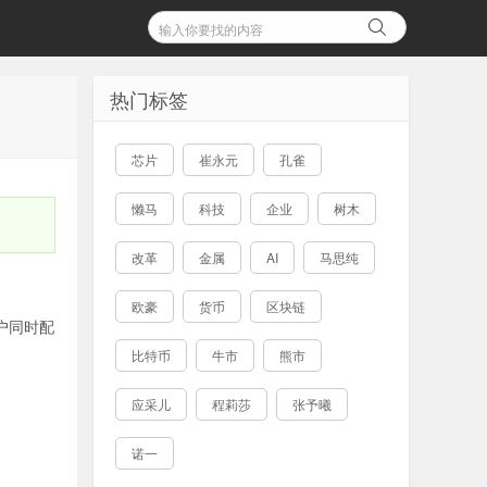
热门标签
芯片
崔永元
孔雀
懒马
科技
企业
树木
改革
金属
AI
马思纯
欧豪
货币
区块链
户同时配
比特币
牛市
熊市
应采儿
程莉莎
张予曦
诺一