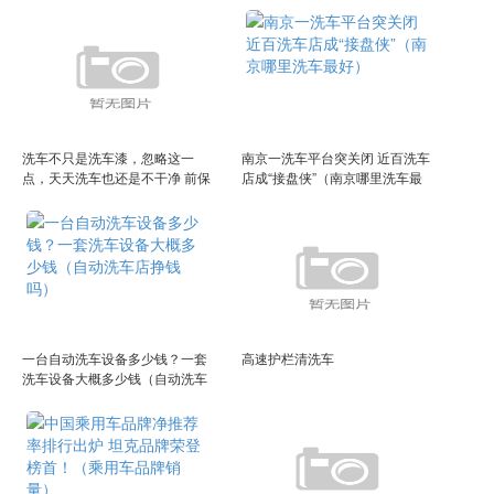
洗车不只是洗车漆，忽略这一
南京一洗车平台突关闭 近百洗车
点，天天洗车也还是不干净 前保
店成“接盘侠”（南京哪里洗车最
时捷设计师+对开门，1300马力+
好）
3秒破百，中国造！2023上海车
展探馆：日产奇骏e-POWER202
3上海车展探馆：猛士917 劳伦
士定制版3
一台自动洗车设备多少钱？一套
高速护栏清洗车
洗车设备大概多少钱（自动洗车
店挣钱吗）