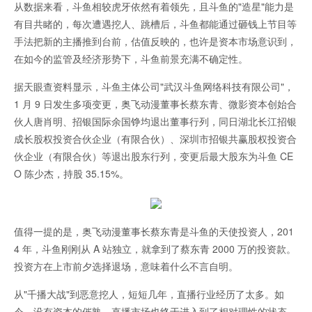
从数据来看，斗鱼相较虎牙依然有着领先，且斗鱼的"造星"能力是
有目共睹的，每次遭遇挖人、跳槽后，斗鱼都能通过砸钱上节目等
手法把新的主播推到台前，估值反映的，也许是资本市场意识到，
在如今的监管及经济形势下，斗鱼前景充满不确定性。
据天眼查资料显示，斗鱼主体公司"武汉斗鱼网络科技有限公司"，
1 月 9 日发生多项变更，奥飞动漫董事长蔡东青、微影资本创始合
伙人唐肖明、招银国际余国铮均退出董事行列，同日湖北长江招银
成长股权投资合伙企业（有限合伙）、深圳市招银共赢股权投资合
伙企业（有限合伙）等退出股东行列，变更后最大股东为斗鱼 CE
O 陈少杰，持股 35.15%。
值得一提的是，奥飞动漫董事长蔡东青是斗鱼的天使投资人，201
4 年，斗鱼刚刚从 A 站独立，就拿到了蔡东青 2000 万的投资款。
投资方在上市前夕选择退场，意味着什么不言自明。
从"千播大战"到恶意挖人，短短几年，直播行业经历了太多。如
今，没有资本的催熟，直播市场也终于进入到了相对理性的状态。