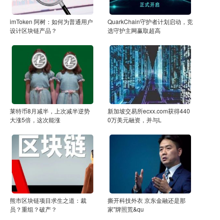
imToken 阿树：如何为普通用户
QuarkChain守护者计划启动，竞
设计区块链产品？
选守护主网赢取超高
莱特币8月减半，上次减半逆势
新加坡交易所ecxx.com获得440
大涨5倍，这次能涨
0万美元融资，并与L
熊市区块链项目求生之道：裁
撕开科技外衣 京东金融还是那
员？重组？破产？
家"牌照荒&qu