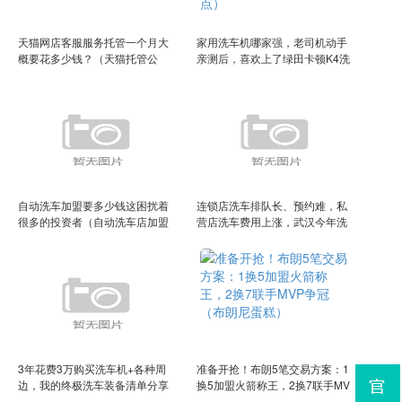
天猫网店客服服务托管一个月大
家用洗车机哪家强，老司机动手
概要花多少钱？（天猫托管公
亲测后，喜欢上了绿田卡顿K4洗
司）
车机（家洗车机哪个牌子质量好
点）
自动洗车加盟要多少钱这困扰着
连锁店洗车排队长、预约难，私
很多的投资者（自动洗车店加盟
营店洗车费用上涨，武汉今年洗
代理）
车行业“春节模式”有点不一样
3年花费3万购买洗车机+各种周
准备开抢！布朗5笔交易方案：1
边，我的终极洗车装备清单分享
换5加盟火箭称王，2换7联手MV
（洗车机器推荐哪款）
P争冠（布朗尼蛋糕）