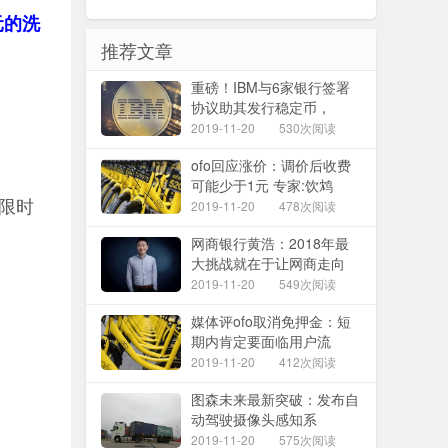
元的洗
推荐文章
重磅！IBM与6家银行签署
协议助其发行稳定币，
2019-11-20
530次阅读
ofo回应涨价：调价后收费
可能少于1元 专家:饮鸩
限时
2019-11-20
478次阅读
网商银行黄浩：2018年最
大挑战就在于让网商走向
2019-11-20
549次阅读
媒体评ofo取消免押金：短
期内肯定要面临用户流
2019-11-20
412次阅读
图森未来最新突破：发布自
动驾驶摄像头感知系
2019-11-20
575次阅读