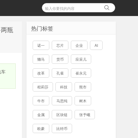
热门标签
+两瓶
诺一
芯片
企业
AI
懒马
货币
应采儿
洗车
改革
孔雀
崔永元
程莉莎
科技
熊市
牛市
马思纯
树木
金属
区块链
张予曦
欧豪
比特币