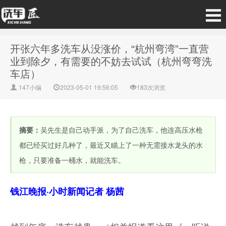
开张六年多洗车从没涨价，“杭州弯湾”一直营
业到除夕，有需要的不妨去试试（杭州弯弯洗
车店）
147小编
2023-05-01 19:56:05
183次浏览
摘要：
吴先生是自己动手派，为了自己洗车，他连高压水枪
都已经买过好几种了，最近又瞄上了一种无需接水龙头的水
枪，只要准备一桶水，就能洗车。
钱江晚报·小时新闻记者 杨茜