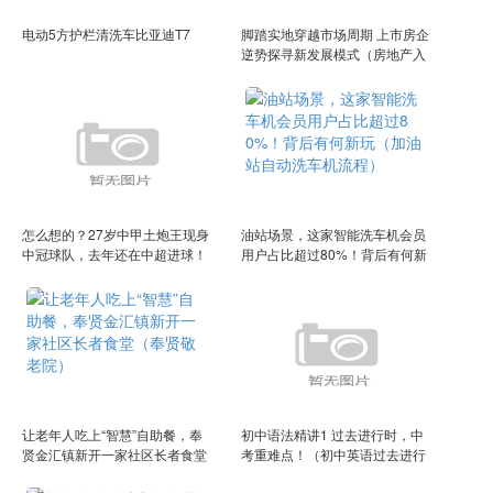
电动5方护栏清洗车比亚迪T7
脚踏实地穿越市场周期 上市房企
逆势探寻新发展模式（房地产入
市活动方案）
怎么想的？27岁中甲土炮王现身
油站场景，这家智能洗车机会员
中冠球队，去年还在中超进球！
用户占比超过80%！背后有何新
玩（加油站自动洗车机流程）
让老年人吃上“智慧”自助餐，奉
初中语法精讲1 过去进行时，中
贤金汇镇新开一家社区长者食堂
考重难点！（初中英语过去进行
（奉贤敬老院）
时）