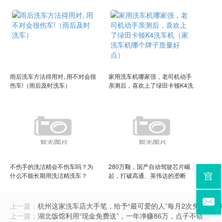
还不容易脏）
····
雨后洗车方法得用对, 用不对会很
家用洗车机哪家强，老司机动手
伤车!（雨后及时洗车）
亲测后，喜欢上了绿田卡顿K4洗
车机（家洗车机哪个牌子质量好
点）
不伤手的洗洁精会不伤车吗？为
280万颗，国产自动驾驶芯片崛
什么不能长期用洗洁精洗车？
起，打破高通、英伟达的垄断
（用洗洁精洗车行不行）
上一篇：
杭州这家洗车店大手笔，给予“最可爱的人”每月2次免费洗
上一篇：
湖北饭馆利用“现金免费送”，一年净赚86万，点子不错（湖北餐饮消费劵可以去哪些地方消费）