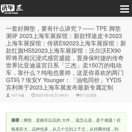
一套好脚垫，要有什么讲究？—— TPE 脚垫
测评 2023上海车展探馆：新款悍途皮卡2023
上海车展探馆：传祺E92023上海车展探馆：新
款红旗HS52023上海车展探馆：沃尔沃EX90
即将亮相沉浸式感官盛筵，置身保时捷的传奇
世界比亚迪逼宫日系「三杰」卖150万的电动
车，靠什么？纯电也要帅，这是你喜欢的两门
GT吗？埃安Y Younger：「油电同价」YYDS
宾利将于2023上海车展发布最新专属定制
147小编
2023-05-02 21:44:01
511次浏览
摘要：
脚垫，是购车以后的 大件 。该怎么选，是个难题！价
格差距大，品种也多，从几十元到上千元，从丝圈丝绒，到