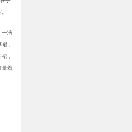
室。
，一滴
草帽，
围裙，
打量着