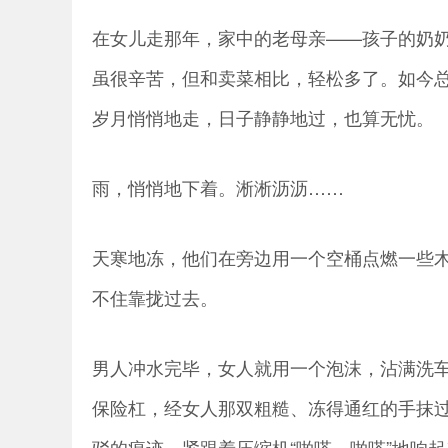
在女儿走那年，家中的老母亲——孩子的奶
虽很辛苦，但和卖菜相比，轻松多了。如今
岁月悄悄地走，日子静静地过，也算无忧。
雨，悄悄地下着。淅淅沥沥……
天寒地冻，他们在旁边用一个空桶点燃一些
不住靠拢过去。
男人冲水完毕，女人就用一个泡沫，沾满洗
保险杠，经女人那双粗糙、冻得通红的手抹
驳的痕迹，紧跟着压缩机“啪嗒、啪嗒”地响