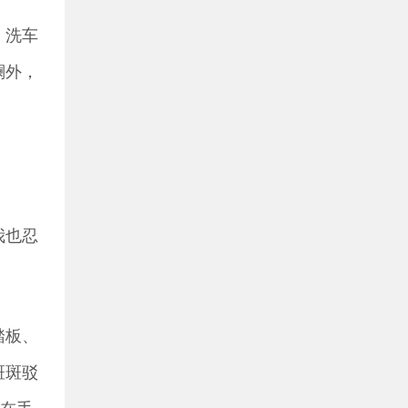
。洗车
澜外，
我也忍
踏板、
斑斑驳
拿在手