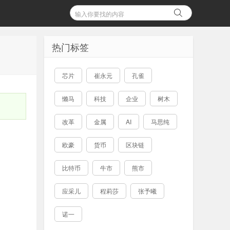
热门标签
芯片
崔永元
孔雀
懒马
科技
企业
树木
改革
金属
AI
马思纯
欧豪
货币
区块链
比特币
牛市
熊市
应采儿
程莉莎
张予曦
诺一