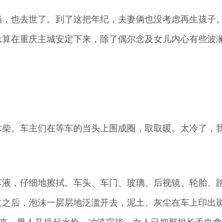
奶，也去世了。到了这把年纪，夫妻俩也没考虑再生孩子
总算在重庆主城安定下来，除了偶尔念及女儿内心有些波
木柴。车主们在等车的当头上围成圈，取取暖。太冷了，
车液，仔细地擦拭。车头、车门、玻璃、后视镜、轮胎、
过之后，泡沫一层层地泛滥开去，泥土、灰尘在车上印出
起来，男人又提起水枪，冲洗完毕，女人已把那根长毛巾