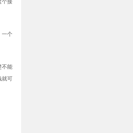
这个接
，一个
楚不能
钱就可