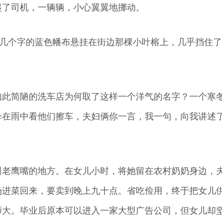
起了司机，一辆辆，小心翼翼地挪动。
”几个字的蓝色幡布悬挂在街边那棵小叶榕上，几乎挡住
如此简陋的洗车店为何取了这样一个洋气的名字？一个寒
伞在雨中看他们擦车，夫妇俩你一言，我一句，向我讲述
叫老鹰嘴的地方。在女儿小时，将她留在农村奶奶身边，
场进菜回来，要卖到晚上九十点。省吃俭用，终于把女儿
师大。毕业后原本可以进入一家大型广告公司，但女儿却