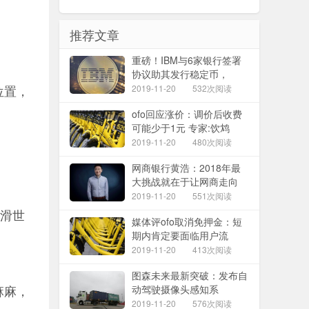
推荐文章
重磅！IBM与6家银行签署
协议助其发行稳定币，
位置，
2019-11-20
532次阅读
ofo回应涨价：调价后收费
可能少于1元 专家:饮鸩
2019-11-20
480次阅读
网商银行黄浩：2018年最
大挑战就在于让网商走向
2019-11-20
551次阅读
圆滑世
媒体评ofo取消免押金：短
期内肯定要面临用户流
2019-11-20
413次阅读
图森未来最新突破：发布自
麻麻，
动驾驶摄像头感知系
2019-11-20
576次阅读