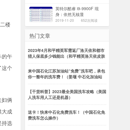
英特尔酷睿 i9-9900F 现
身：依然无核显
2019-11-20
652次阅读
了二楼
热门文章
2023年4月和平精英军需返厂洛天依和都市
冬的午
猎人保底多少钱能出（和平精英洛天依皮肤
了这个
来中国石化江苏加油站“免费”洗车吧，承包
你一整年的洗车费！（姜堰 中石化加油站
【干货科普】2023最全美国洗车攻略（美国
人洗车用人工还是机器）
夫妇俩
供大成
送卡！快来中石化免费洗车！（中国石化免
费洗车怎么操作）
坚持选