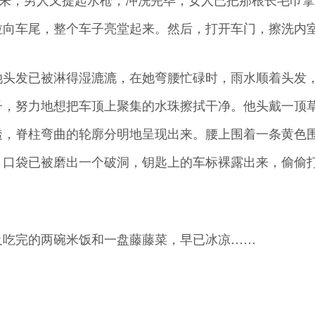
拉向车尾，整个车子亮堂起来。然后，打开车门，擦洗内
她头发已被淋得湿漉漉，在她弯腰忙碌时，雨水顺着头发
子，努力地想把车顶上聚集的水珠擦拭干净。他头戴一顶
透，脊柱弯曲的轮廓分明地呈现出来。腰上围着一条黄色
，口袋已被磨出一个破洞，钥匙上的车标裸露出来，偷偷
及吃完的两碗米饭和一盘藤藤菜，早已冰凉……