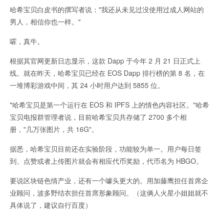
哈希宝贝白皮书的撰写者说："我还从未见过没使用过成人网站的
男人，相信你也一样。"
嚯，真牛。
根据其官网更新日志显示，这款 Dapp 于今年 2 月 21 日正式上
线。就在昨天，哈希宝贝已经在 EOS Dapp 排行榜的第 8 名，在
一堆博彩游戏中间，其 24 小时用户达到 5855 位。
"哈希宝贝是第一个运行在 EOS 和 IPFS 上的情色内容社区。"哈希
宝贝电报群管理者说，目前哈希宝贝共存储了 2700 多个相
册，"几万张图片，共 16G"。
据悉，哈希宝贝目前还在实验阶段，功能较为单一。用户每日签
到、点赞或者上传图片就会有相应代币奖励，代币名为 HBGO。
要说区块链色情产业，还有一个噱头更大的。用加藤鹰担任首席企
业顾问，波多野结衣担任首席形象顾问。（这俩人火星小姐姐就不
具体说了，建议自行百度）