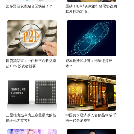
波多野结衣也站台区块链了？
重磅！IBM与6家银行签署协议助
其发行稳定币，
网贷频暴雷：业内称平台收益率
资本抢滩区块链：泡沫还是技
超10% 投资者就要
术？
三星推出迄今为止容量最大的智
中国共享经济杀入奢侈品领域 千
能手机内存芯片
禧一代是消费主