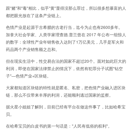
跟"赌"和"毒"相比，似乎"黄"显得没那么罪过，所以很多想暴富的人
都把眼光放在了这条产业链上。
色情产业是起源于古希腊的古老行当，迄今为止也有2600多年。
加拿大社会学家、人类学家理查德.普兰曾在 2017 年公布一组惊人
的数字：全球性产业年销售收入达到了1万亿美元，几乎是军火和
药品两个产业销售额之总和。
但在现实生活中，性交易合法的国家不超过20个。面对如此巨大的
利润，即使在国家法律禁止的情况下，依然有犯罪分子试图"钻空
子"—色情产业+区块链。
大家都知道区块链的特性就是匿名、私密，把色情产业融入进区块
链，那么不仅带来丰厚的利润，还能顺利逃过国家的监察。
据火星小姐姐了解到，目前已经有平台在做这件事了，比如哈希宝
贝。
在哈希宝贝的白皮书的第一句话是："人民有低俗的权利"。