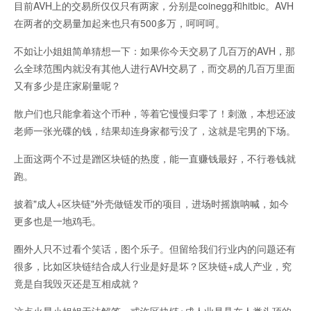
目前AVH上的交易所仅仅只有两家，分别是coinegg和hitbic。AVH
在两者的交易量加起来也只有500多万，呵呵呵。
不如让小姐姐简单猜想一下：如果你今天交易了几百万的AVH，那
么全球范围内就没有其他人进行AVH交易了，而交易的几百万里面
又有多少是庄家刷量呢？
散户们也只能拿着这个币种，等着它慢慢归零了！刺激，本想还波
老师一张光碟的钱，结果却连身家都亏没了，这就是宅男的下场。
上面这两个不过是蹭区块链的热度，能一直赚钱最好，不行卷钱就
跑。
披着"成人+区块链"外壳做链发币的项目，进场时摇旗呐喊，如今
更多也是一地鸡毛。
圈外人只不过看个笑话，图个乐子。但留给我们行业内的问题还有
很多，比如区块链结合成人行业是好是坏？区块链+成人产业，究
竟是自我毁灭还是互相成就？