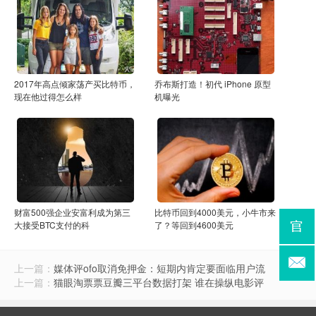
2017年高点倾家荡产买比特币，
乔布斯打造！初代 iPhone 原型
现在他过得怎么样
机曝光
财富500强企业安富利成为第三
比特币回到4000美元，小牛市来
大接受BTC支付的科
了？等回到4600美元
上一篇：
媒体评ofo取消免押金：短期内肯定要面临用户流
上一篇：
猫眼淘票票豆瓣三平台数据打架 谁在操纵电影评