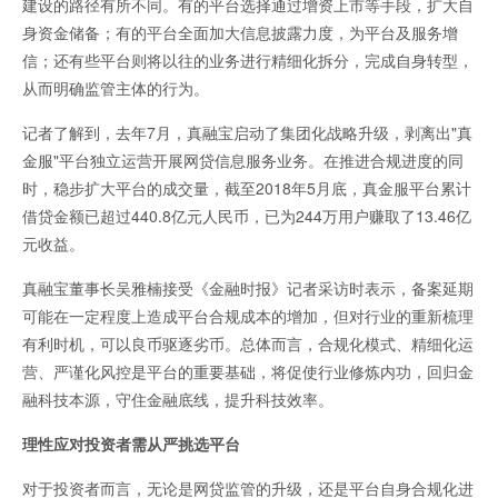
建设的路径有所不同。有的平台选择通过增资上市等手段，扩大自
身资金储备；有的平台全面加大信息披露力度，为平台及服务增
信；还有些平台则将以往的业务进行精细化拆分，完成自身转型，
从而明确监管主体的行为。
记者了解到，去年7月，真融宝启动了集团化战略升级，剥离出"真
金服"平台独立运营开展网贷信息服务业务。在推进合规进度的同
时，稳步扩大平台的成交量，截至2018年5月底，真金服平台累计
借贷金额已超过440.8亿元人民币，已为244万用户赚取了13.46亿
元收益。
真融宝董事长吴雅楠接受《金融时报》记者采访时表示，备案延期
可能在一定程度上造成平台合规成本的增加，但对行业的重新梳理
有利时机，可以良币驱逐劣币。总体而言，合规化模式、精细化运
营、严谨化风控是平台的重要基础，将促使行业修炼内功，回归金
融科技本源，守住金融底线，提升科技效率。
理性应对投资者需从严挑选平台
对于投资者而言，无论是网贷监管的升级，还是平台自身合规化进