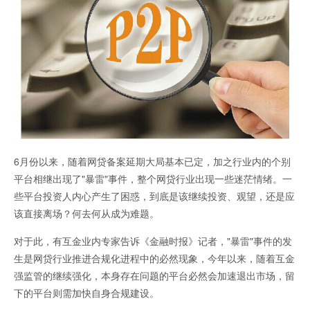
6月份以来，随着网贷备案延期大局基本已定，加之行业内的个别
平台相继出现了"暴雷"事件，整个网贷行业出现一些迷茫情绪。一
些平台投资人内心产生了困惑，到底是该继续投资、观望，还是应
该直接离场？何去何从成为难题。
对于此，有互金业内专家告诉《金融时报》记者，"暴雷"事件的发
生是网贷行业推进合规化进程中的必然现象，今年以来，随着互金
强监管的继续强化，本身存在问题的平台必然会加速退出市场，留
下的平台则需加快自身合规建设。