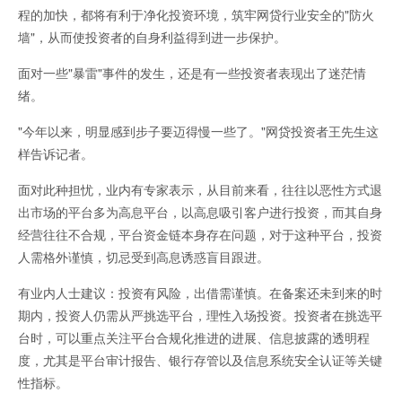
程的加快，都将有利于净化投资环境，筑牢网贷行业安全的"防火
墙"，从而使投资者的自身利益得到进一步保护。
面对一些"暴雷"事件的发生，还是有一些投资者表现出了迷茫情
绪。
"今年以来，明显感到步子要迈得慢一些了。"网贷投资者王先生这
样告诉记者。
面对此种担忧，业内有专家表示，从目前来看，往往以恶性方式退
出市场的平台多为高息平台，以高息吸引客户进行投资，而其自身
经营往往不合规，平台资金链本身存在问题，对于这种平台，投资
人需格外谨慎，切忌受到高息诱惑盲目跟进。
有业内人士建议：投资有风险，出借需谨慎。在备案还未到来的时
期内，投资人仍需从严挑选平台，理性入场投资。投资者在挑选平
台时，可以重点关注平台合规化推进的进展、信息披露的透明程
度，尤其是平台审计报告、银行存管以及信息系统安全认证等关键
性指标。