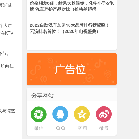
价格相差6倍，结果大跌眼镜，化学小子&龟
逐渐减
牌 汽车养护产品对比（价格差距很
2022自助洗车加盟10大品牌排行榜揭晓！
个大屏
云洗排名首位！（2020年电视盛典）
在KTV
环节。
户所向往
分享网站
及与综艺
微信
Q Q
空间
微博