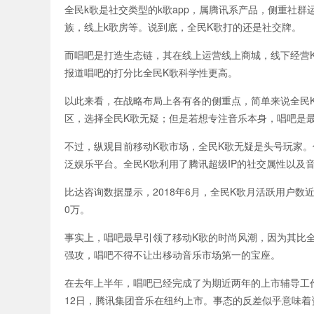
全民k歌是社交类型的k歌app，属腾讯系产品，侧重社
族，线上k歌房等。说到底，全民K歌打的还是社交牌。
而唱吧是打造生态链，其在线上运营线上商城，线下经营
报道唱吧的打分比全民K歌科学性更高。
以此来看，在战略布局上各有各的侧重点，简单来说全民
区，选择全民K歌无疑；但是若想专注音乐本身，唱吧是
不过，纵观目前移动K歌市场，全民K歌无疑是头号玩家
泛娱乐平台。全民K歌利用了腾讯超级IP的社交属性以及
比达咨询数据显示，2018年6月，全民K歌月活跃用户数
0万。
事实上，唱吧最早引领了移动K歌的时尚风潮，因为其比
强攻，唱吧不得不让出移动音乐市场第一的宝座。
在去年上半年，唱吧已经完成了为期近两年的上市辅导工作
12日，腾讯集团音乐在纽约上市。事态的反差似乎意味着