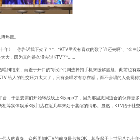
微博热搜。
年》，你告诉我下架了？"、"KTV里没有喜欢的歌了谁还去啊"、"金曲
，因为真的很久没去过KTV了"......
始唱到结束，而羞于开口的"听众"们则选择扣手机来缓解尴尬。此前也有
"KTV 给人的社交压力太大了，只有会唱才有存在感，而不会唱的人会觉
台，于是麦霸们开始转战线上K歌app了，因为那里志同道合的伙伴更
钱柜等实体娱乐K歌门店在近几年来处于萎缩的情形。显然，KTV始于社
一代人的青春。众所周知KTV的前身是卡拉OK，其兴起于上世纪八九十年