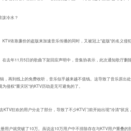
谁泼冷水？
KTV依靠廉价的盗版来加速音乐传播的同时，又被冠上"盗版"的名义侵
。在去年11月5日的歌曲下架回应声明中，音集协表示，此次通知歌厅删
专辑，再到线上的免费收听，音乐似乎越来越不值钱。这导致了音乐原出
为侵权"重灾区"的KTV历劫是无可避免的了。
于去KTV狂欢的用户分走了部分，导致了不少KTV门前开始出现"冷清"状况
注册用户就突破了10万。虽说这10万用户中不排除存在与KTV用户重叠的