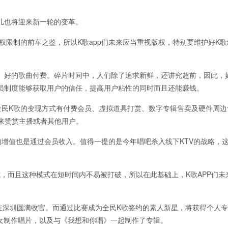
宠儿也将迎来新一轮的变革。
版权限制的前车之鉴，所以K歌app们未来应当重视版权，特别要维护好K
、好的歌曲付费。碎片时间中，人们除了追求新鲜，还讲究超前，因此，
员制度能够获取用户的信任，提高用户粘性的同时而且还能赚钱。
全民K歌的变现方式有付费会员、虚拟道具打赏、数字专辑售卖及硬件周边
物来赞赏主播或者其他用户。
增值也是通过会员收入。值得一提的是今年唱吧杀入线下KTV的战略，
式，而且这种模式在短时间内不易被打破，所以在此基础上，K歌APP们未
决赛在深圳圆满收官。而通过比赛成为全民K歌签约的素人新星，将获得个人专
超女制作唱片，以及与《我想和你唱》一起制作了专辑。