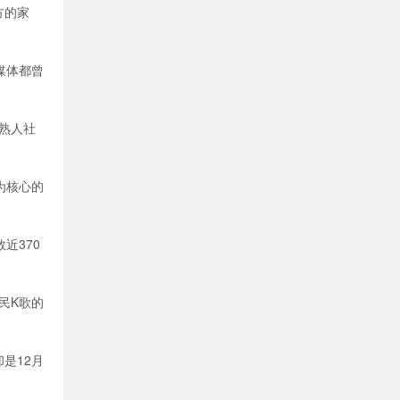
方的家
媒体都曾
熟人社
为核心的
近370
民K歌的
是12月