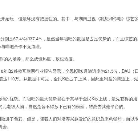
最开始玩，但最终没有把握住的。其中，与湖南卫视《我想和你唱》综艺
分别是67.4%和37.4%，显然当年唱吧的数据是占足优势的，而且综艺
选择与唱吧合作不无道理。
合作的入场券，那么成也热度，败也热度。
18年Q2移动互联网行业报告显示，全民K歌6月渗透率为21.5%，DAU（
U均值达110万。从数据中可见，全民K歌占了上风，因此重利益的商道上，
独特的优势。而唱吧的最大优势就在于其早于全民K歌上线，最先获得的用
的元老级人物，自然是舍不得放下已有的粉丝，转战去其他平台的。
稍微逊了色彩。但是，随着人们对培养兴趣爱好的意识愈来愈强烈，而以
机会。