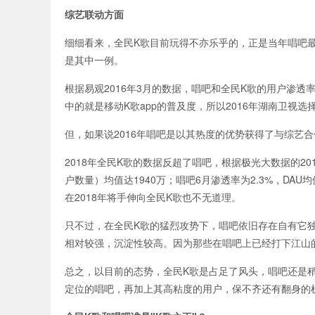
综艺联动方面
细细看来，全民K歌目前玩得不亦乐乎的，正是当年唱吧
是其中一例。
根据易观2016年3月的数据，唱吧和全民K歌的用户渗透率
中的就是移动K歌app的普及度，所以2016年湖南卫视
但，如果说2016年唱吧是以其热度的优势获得了与综艺
2018年全民K歌的数据反超了唱吧，根据极光大数据的20
户数量）均值达1940万；唱吧6月渗透率为2.3%，DA
在2018年将手伸向全民K歌也不无道理。
只不过，在全民K歌的猛烈攻势下，唱吧依旧存在自有它
相对较强，沉淀性较高。因为那些在唱吧上已经打下江山
总之，以目前的态势，全民K歌是占足了风头，唱吧还是
定位的唱吧，再加上其高粘度的用户，保不齐还有翻身的