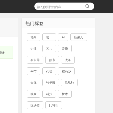
热门标签
懒马
诺一
AI
应采儿
企业
芯片
货币
习好
崔永元
熊市
改革
牛市
孔雀
程莉莎
金属
张予曦
马思纯
欧豪
科技
树木
区块链
比特币