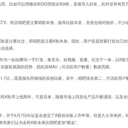
群运营。比如可以用微信和QQ登陆全民k歌，直接导入好友，此外还有有官
KTV。而且唱吧更注重唱歌本身，曲库比较丰富，音质也相对较好，不少
K歌是注重社交，而唱吧是注重K歌本身。因此，用户若是想要打造自己的
最佳选择。
。作为一款由腾讯一手打造，集音乐、短视频、直播、社交于一体，以K歌
音乐版权基因的优势，因此其MAU（月活跃用户数量）数据亮眼。
近1.7亿，遥遥领先同领域的其他玩家。其中，唱吧排名第二，月活跃用户数
全民K歌早上线两年。可是后来，随着市场上同质化产品不断涌现，以及全
，并于6月7日向证监会递交了A股创业板上市申请。但是久久等来的，却
资本家们认为全民K歌未来比唱吧更加"吸金"。