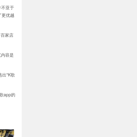
并不亚于
了更优越
一百家店
沉内容是
出"K歌
app的