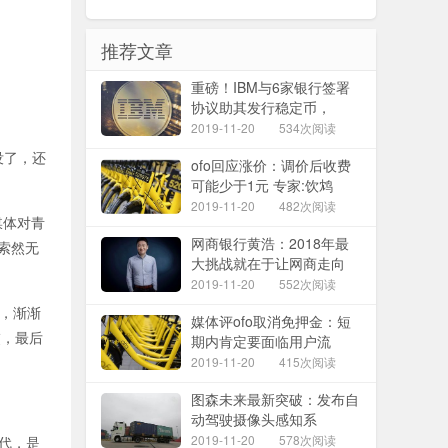
推荐文章
重磅！IBM与6家银行签署
协议助其发行稳定币，
2019-11-20
534次阅读
没了，还
ofo回应涨价：调价后收费
可能少于1元 专家:饮鸩
2019-11-20
482次阅读
媒体对青
网商银行黄浩：2018年最
得索然无
大挑战就在于让网商走向
2019-11-20
552次阅读
多，渐渐
媒体评ofo取消免押金：短
交，最后
期内肯定要面临用户流
2019-11-20
415次阅读
图森未来最新突破：发布自
动驾驶摄像头感知系
2019-11-20
578次阅读
代，是