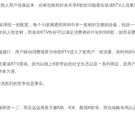
将熟人用户连接起来，在家也能和好友共享K歌的功能着实造成KTV人流量
商家采用统一的配置，每个小玻璃透明房间中有一套相对完整的设备，包括一
轻人想尝鲜，而迷你KTV恰好可以满足消费者碎片化时间K歌，故而花费
越盛行，用户移动消费场景与传统KTV进入了抢用户、抢流量、抢时间的
步步紧逼KTV退场。因为以线上K歌带起的社交生态以及一系列周边，是用
势单力薄。
愈演愈烈的竞争也是事实。
占据榜首一二，而且远远甩尾天籁K歌、K米、酷我K歌等。而在战略布局以