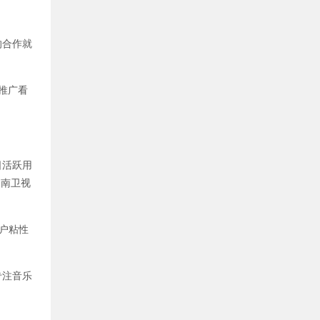
的合作就
的推广看
日活跃用
湖南卫视
户粘性
专注音乐