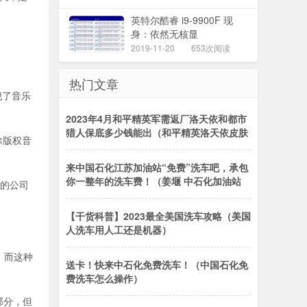
英特尔酷睿 i9-9900F 现
身：依然无核显
2019-11-20
653次阅读
热门文章
犯了音乐
2023年4月和平精英军需返厂洛天依和都市
猎人保底多少钱能出（和平精英洛天依皮肤
除版权音
来中国石化江苏加油站“免费”洗车吧，承包
你一整年的洗车费！（姜堰 中石化加油站
处的公司
【干货科普】2023最全美国洗车攻略（美国
人洗车用人工还是机器）
，而这种
送卡！快来中石化免费洗车！（中国石化免
费洗车怎么操作）
部分，但