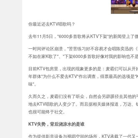
你最近还去KTV唱歌吗？
去年11月5日，"6000多首歌将从KTV下架"的新闻登上了
一时间评论区崩溃，"苦苦练习好不容易才会唱陈奕迅的《十
不如在家K歌了"、"下架6000多首歌好像对我的影响也不是太大
目前KTV包房里，出现的现象更多的是：麦霸们可以从开
年群体"为什么不爱去KTV"作出调查，得票最高的选项是
味"。
久而久之，麦霸们没有了听众，自然会另辟蹊径去其他的平
地去KTV唱歌的人变少了。而且据相关媒体报道，万达、
也很可能终于社交。
KTV失势，背后浇凉水的是谁
作为提供影音设备与视唱空间的场所，KTV承载了一代又