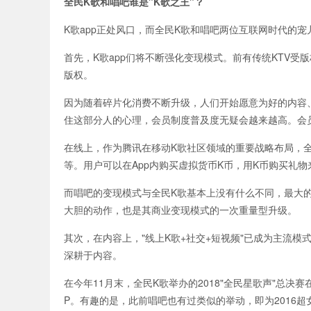
全民K歌和唱吧谁是"K歌之王"？
K歌app正处风口，而全民K歌和唱吧两位互联网时代的
首先，K歌app们将不断强化变现模式。前有传统KTV受
版权。
因为随着碎片化消费不断升级，人们开始愿意为好的内容
住这部分人的心理，会员制度普及度无疑会越来越高。会
在线上，作为腾讯在移动K歌社区领域的重要战略布局，
等。用户可以在App内购买虚拟货币K币，用K币购买礼
而唱吧的变现模式与全民K歌基本上没有什么不同，最大的
大胆的动作，也是其商业变现模式的一次重量型升级。
其次，在内容上，"线上K歌+社交+短视频"已成为主流模
深耕于内容。
在今年11月末，全民K歌举办的2018"全民星歌声"总
P。有趣的是，此前唱吧也有过类似的举动，即为2016