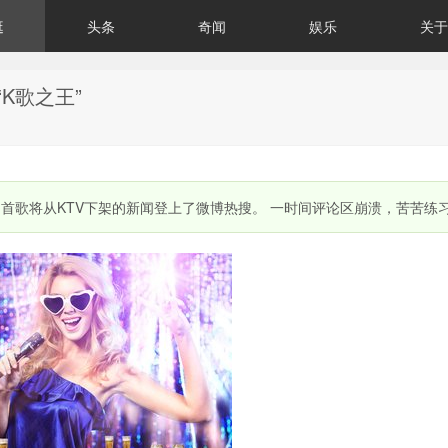
逛
头条
奇闻
娱乐
关于
K歌之王”
00多首歌将从KTV下架的新闻登上了微博热搜。 一时间评论区崩溃，苦苦练