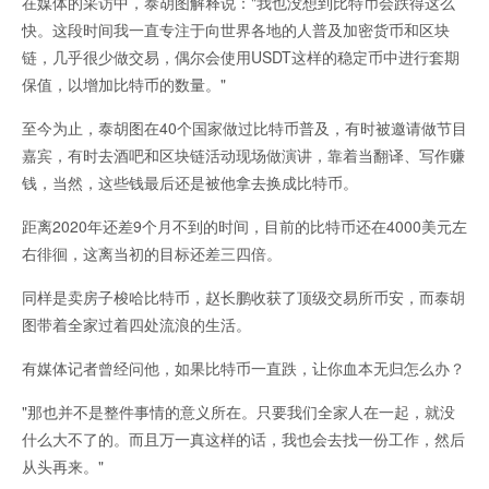
在媒体的采访中，泰胡图解释说："我也没想到比特币会跌得这么
快。这段时间我一直专注于向世界各地的人普及加密货币和区块
链，几乎很少做交易，偶尔会使用USDT这样的稳定币中进行套期
保值，以增加比特币的数量。"
至今为止，泰胡图在40个国家做过比特币普及，有时被邀请做节目
嘉宾，有时去酒吧和区块链活动现场做演讲，靠着当翻译、写作赚
钱，当然，这些钱最后还是被他拿去换成比特币。
距离2020年还差9个月不到的时间，目前的比特币还在4000美元左
右徘徊，这离当初的目标还差三四倍。
同样是卖房子梭哈比特币，赵长鹏收获了顶级交易所币安，而泰胡
图带着全家过着四处流浪的生活。
有媒体记者曾经问他，如果比特币一直跌，让你血本无归怎么办？
"那也并不是整件事情的意义所在。只要我们全家人在一起，就没
什么大不了的。而且万一真这样的话，我也会去找一份工作，然后
从头再来。"